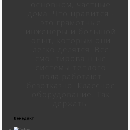
основном, частные
дома. Что нравится -
это грамотные
инженеры и большой
опыт, которым они
легко делятся. Все
смонтированные
системы теплого
пола работают
безотказно. Классное
оборудование. Так
держать!
Венедикт