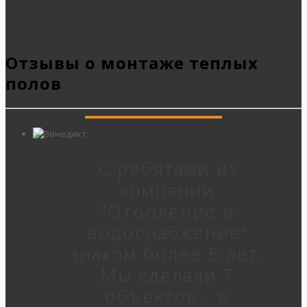
Отзывы о монтаже теплых
полов
С ребятами из
компании
"Отопление и
водоснабжение"
знаком более 5 лет.
Мы сделали 7
объектов - в