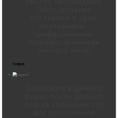
просто необходимо.
Оборудование
поставили в срок,
монтажники -
профессионалы.
Спасибо за монтаж
теплого пола!
София
Обратился в данную
фирму после долгого
поиска специалистов
для выполнения