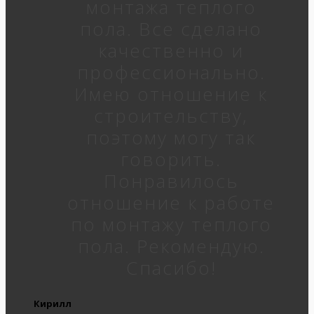
монтажа теплого
пола. Все сделано
качественно и
профессионально.
Имею отношение к
строительству,
поэтому могу так
говорить.
Понравилось
отношение к работе
по монтажу теплого
пола. Рекомендую.
Спасибо!
Кирилл