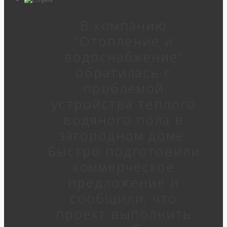
В компанию
"Отопление и
водоснабжение"
обратилась с
проблемой
устройства теплого
водяного пола в
загородном доме.
Быстро подготовили
коммерческое
предложение и
сообщили, что
проект выполнить