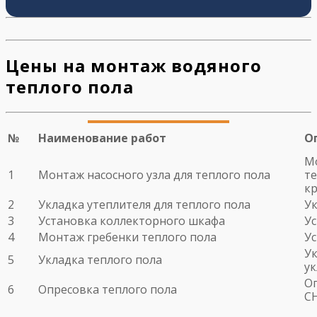
Цены на монтаж водяного
теплого пола
№
Наименование работ
О
Мо
1
Монтаж насосного узла для теплого пола
те
кр
2
Укладка утеплителя для теплого пола
Ук
3
Установка коллекторного шкафа
У
4
Монтаж гребенки теплого пола
У
Ук
5
Укладка теплого пола
у
Оп
6
Опресовка теплого пола
С